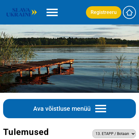
Registreeru
Ava võistluse menüü
Tulemused