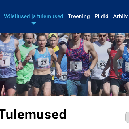
Võistlused ja tulemused
Treening
Pildid
Arhiiv
Tulemused