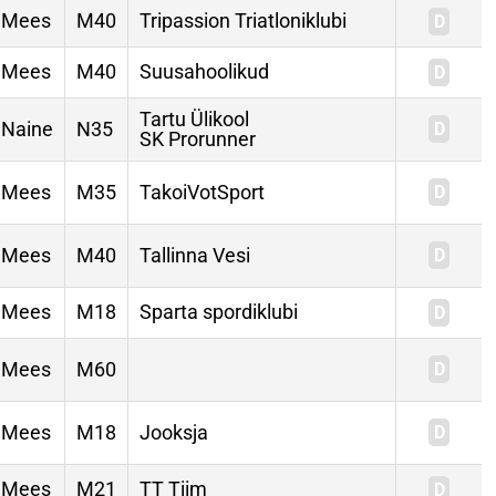
Mees
M40
Tripassion Triatloniklubi
Mees
M40
Suusahoolikud
Tartu Ülikool
Naine
N35
SK Prorunner
Mees
M35
TakoiVotSport
Mees
M40
Tallinna Vesi
Mees
M18
Sparta spordiklubi
Mees
M60
Mees
M18
Jooksja
Mees
M21
TT Tiim