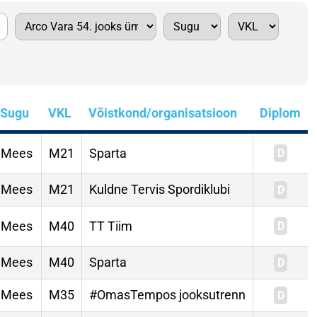
Sugu
VKL
Võistkond/organisatsioon
Diplom
Mees
M21
Sparta
Mees
M21
Kuldne Tervis Spordiklubi
Mees
M40
TT Tiim
Mees
M40
Sparta
Mees
M35
#OmasTempos jooksutrenn