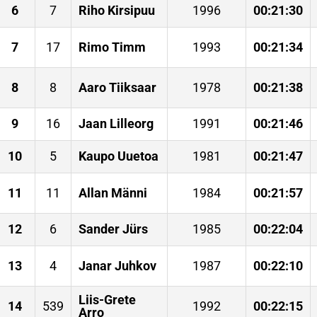
6
7
Riho Kirsipuu
1996
00:21:30
7
17
Rimo Timm
1993
00:21:34
8
8
Aaro Tiiksaar
1978
00:21:38
9
16
Jaan Lilleorg
1991
00:21:46
10
5
Kaupo Uuetoa
1981
00:21:47
11
11
Allan Männi
1984
00:21:57
12
6
Sander Jürs
1985
00:22:04
13
4
Janar Juhkov
1987
00:22:10
Liis-Grete
14
539
1992
00:22:15
Arro