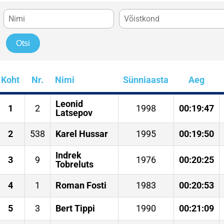
Koht
Nr.
Nimi
Sünniaasta
Aeg
Leonid
1
2
1998
00:19:47
Latsepov
2
538
Karel Hussar
1995
00:19:50
Indrek
3
9
1976
00:20:25
Tobreluts
4
1
Roman Fosti
1983
00:20:53
5
3
Bert Tippi
1990
00:21:09