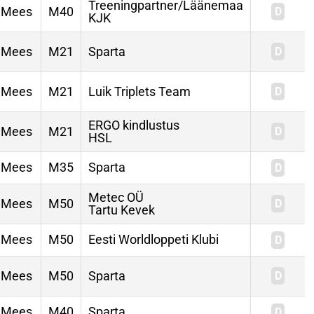
Treeningpartner/Läänemaa
Mees
M40
KJK
Mees
M21
Sparta
Mees
M21
Luik Triplets Team
ERGO kindlustus
Mees
M21
HSL
Mees
M35
Sparta
Metec OÜ
Mees
M50
Tartu Kevek
Mees
M50
Eesti Worldloppeti Klubi
Mees
M50
Sparta
Mees
M40
Sparta