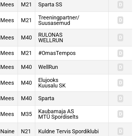
Mees
M21
Sparta SS
Treeningpartner/
Mees
M21
Suusasemud
RULONAS
Mees
M40
WELLRUN
Mees
M21
#OmasTempos
Mees
M40
WellRun
Elujooks
Mees
M40
Kuusalu SK
Mees
M40
Sparta
Kaubamaja AS
Mees
M35
MTÜ Spordiselts
Naine
N21
Kuldne Tervis Spordiklubi