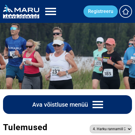
Registreeru
Ava võistluse menüü
Tulemused