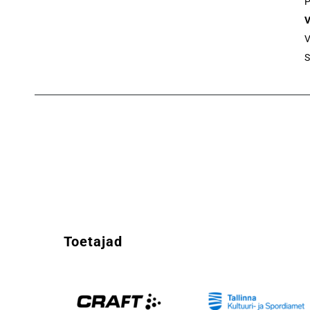
P
V
V
S
Toetajad