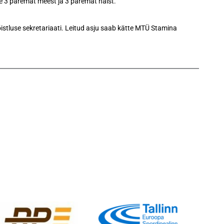
e 3 paremat meest ja 3 paremat naist.
võistluse sekretariaati. Leitud asju saab kätte MTÜ Stamina