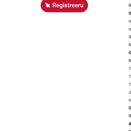
Registreeru
l
O
o
o
S
N
K
1
1
1
J
v
O
R
A