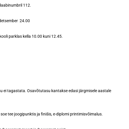
ädaabinumbril 112.
detsember 24.00
ooli parklas kella 10.00 kuni 12.45.
u ei tagastata. Osavõtutasu kantakse edasi järgmisele aastale
oe tee joogipunktis ja finišis, e-diplomi printimisvõimalus.