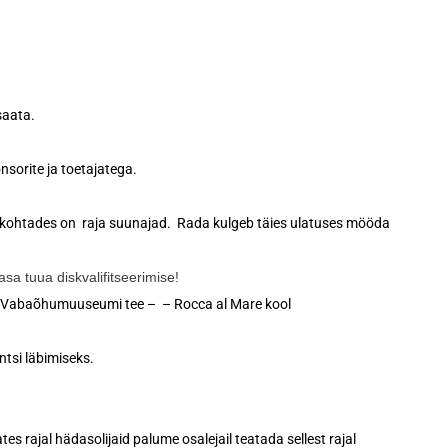
saata.
sorite ja toetajatega.
dekohtades on raja suunajad. Rada kulgeb täies ulatuses mööda
sa tuua diskvalifitseerimise!
– Vabaõhumuuseumi tee – – Rocca al Mare kool
ntsi läbimiseks.
tes rajal hädasolijaid palume osalejail teatada sellest rajal