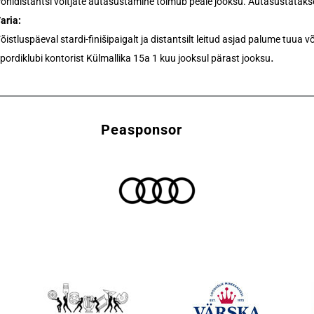
õhidistantsi võitjate autasustamine toimub peale jooksu. Autasustataks
aria:
õistluspäeval stardi-finišipaigalt ja distantsilt leitud asjad palume tuua 
.
pordiklubi kontorist Külmallika 15a 1 kuu jooksul pärast jooksu
Peasponsor