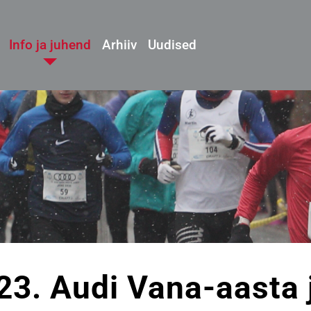
Info ja juhend
Arhiiv
Uudised
23. Audi Vana-aasta