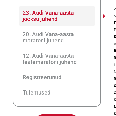
2
23. Audi Vana-aasta
S
jooksu juhend
P
20. Audi Vana-aasta
maratoni juhend
A
R
12. Audi Vana-aasta
R
teatemaratoni juhend
k
Registreerunud
R
Tulemused
O
K
M
S