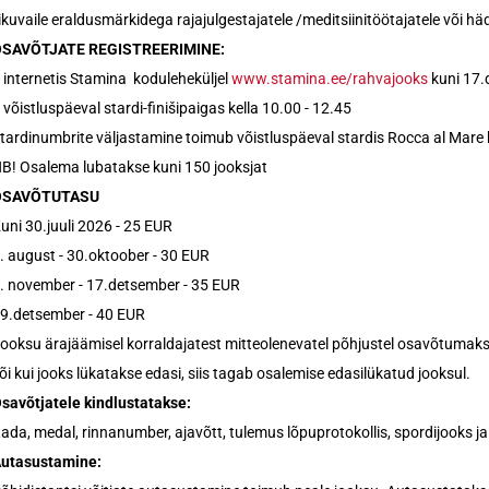
iikuvaile eraldusmärkidega rajajulgestajatele /meditsiinitöötajatele või h
SAVÕTJATE REGISTREERIMINE:
 internetis Stamina koduleheküljel
www.stamina.ee/rahvajooks
kuni 17.
 võistluspäeval stardi-finišipaigas kella 10.00 - 12.45
tardinumbrite väljastamine toimub võistluspäeval stardis Rocca al Mare k
B! Osalema lubatakse kuni 150 jooksjat
OSAVÕTUTASU
uni 30.juuli 2026 - 25 EUR
. august - 30.oktoober - 30 EUR
. november - 17.detsember - 35 EUR
9.detsember - 40 EUR
ooksu ärajäämisel korraldajatest mitteolenevatel põhjustel osavõtumaks
õi kui jooks lükatakse edasi, siis tagab osalemise edasilükatud jooksul.
savõtjatele kindlustatakse:
ada, medal, rinnanumber, ajavõtt, tulemus lõpuprotokollis, spordijooks ja s
utasustamine: