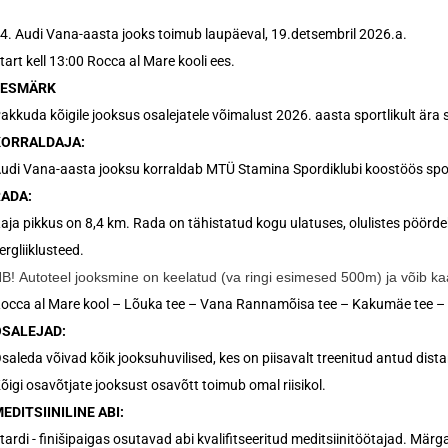
4. Audi Vana-aasta jooks toimub laupäeval, 19.detsembril 2026.a.
tart kell 13:00 Rocca al Mare kooli ees.
EESMÄRK
akkuda kõigile jooksus osalejatele võimalust 2026. aasta sportlikult ära 
KORRALDAJA:
udi Vana-aasta jooksu korraldab MTÜ Stamina Spordiklubi koostöös spon
ADA:
aja pikkus on 8,4 km. Rada on tähistatud kogu ulatuses, olulistes pöör
ergliiklusteed.
NB!
Autoteel jooksmine on keelatud (va ringi esimesed 500m) ja võib kaa
occa al Mare kool – Lõuka tee – Vana Rannamõisa tee – Kakumäe tee 
OSALEJAD:
saleda võivad kõik jooksuhuvilised, kes on piisavalt treenitud antud dista
õigi osavõtjate jooksust osavõtt toimub omal riisikol.
EDITSIINILINE ABI:
tardi - finišipaigas osutavad abi kvalifitseeritud meditsiinitöötajad. Märga