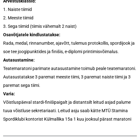
Arvestusklassid:
1. Naiste tiimid
2. Meeste tiimid
3. Sega tiimid (tiimis vähemalt 2 naist)
Osavõtjatele kindlustatakse:
Rada, medal, rinnanumber, ajavõtt, tulemus protokollis, spordijook ja
soe tee joogipunktides ja finišis, e-diplomi printimisvõimalus.
Autasustamine:
Teatemaratoni parimate autasustamine toimub peale teatemaratoni.
Autasustatakse 3 paremat meeste tiimi, 3 paremat naiste tiimi ja 3
paremat sega tiimi.
Varia:
Võistluspäeval stardi-finišipaigalt ja distantsilt leitud asjad palume
tuua võistluse sekretariaati. Leitud asju saab kätte MTÜ Stamina
Spordiklubi kontorist Külmallika 15a 1 kuu jooksul pärast maratoni