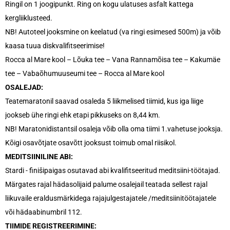
Ringil on 1 joogipunkt. Ring on kogu ulatuses asfalt kattega
kergliiklusteed.
NB! Autoteel jooksmine on keelatud (va ringi esimesed 500m) ja võib
kaasa tuua diskvalifitseerimise!
Rocca al Mare kool – Lõuka tee – Vana Rannamõisa tee – Kakumäe
tee – Vabaõhumuuseumi tee – Rocca al Mare kool
OSALEJAD:
Teatemaratonil saavad osaleda 5 liikmelised tiimid, kus iga liige
jookseb ühe ringi ehk etapi pikkuseks on 8,44 km.
NB! Maratonidistantsil osaleja võib olla oma tiimi 1.vahetuse jooksja.
Kõigi osavõtjate osavõtt jooksust toimub omal riisikol.
MEDITSIINILINE ABI:
Stardi - finišipaigas osutavad abi kvalifitseeritud meditsiini-töötajad.
Märgates rajal hädasolijaid palume osalejail teatada sellest rajal
liikuvaile eraldusmärkidega rajajulgestajatele /meditsiinitöötajatele
või hädaabinumbril 112.
TIIMIDE REGISTREERIMINE: