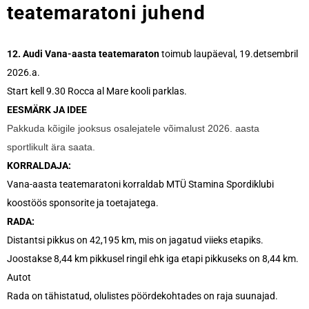
teatemaratoni juhend
12. Audi Vana-aasta teatemaraton
toimub laupäeval, 19.detsembril
2026.a.
Start kell 9.30 Rocca al Mare kooli parklas.
EESMÄRK JA IDEE
Pakkuda kõigile jooksus osalejatele võimalust 2026. aasta
sportlikult ära saata.
KORRALDAJA:
Vana-aasta teatemaratoni korraldab MTÜ Stamina Spordiklubi
koostöös sponsorite ja toetajatega.
RADA:
Distantsi pikkus on 42,195 km, mis on jagatud viieks etapiks.
Joostakse 8,44 km pikkusel ringil ehk iga etapi pikkuseks on 8,44 km.
Autot
Rada on tähistatud, olulistes pöördekohtades on raja suunajad.