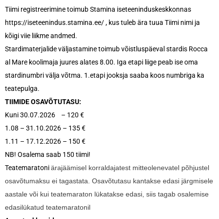
Tiimi registreerimine toimub Stamina iseteeninduskeskkonnas
https://iseteenindus.stamina.ee/ , kus tuleb ära tuua Tiimi nimi ja
kõigi viie liikme andmed.
Stardimaterjalide väljastamine toimub võistluspäeval stardis Rocca
al Mare koolimaja juures alates 8.00. Iga etapi liige peab ise oma
stardinumbri välja võtma. 1.etapi jooksja saaba koos numbriga ka
teatepulga.
TIIMIDE OSAVÕTUTASU:
Kuni 30.07.2026 – 120 €
1.08 – 31.10.2026 – 135 €
1.11 – 17.12.2026 – 150 €
NB! Osalema saab 150 tiimi!
Teatemaratoni
ärajäämisel korraldajatest mitteolenevatel põhjustel
osavõtumaksu ei tagastata. Osavõtutasu kantakse edasi järgmisele
aastale või kui teatemaraton lükatakse edasi, siis tagab osalemise
edasilükatud teatemaratonil