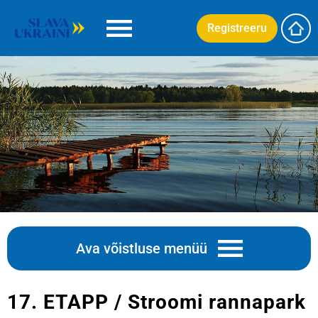
Registreeru
Ava võistluse menüü
17. ETAPP / Stroomi rannapark