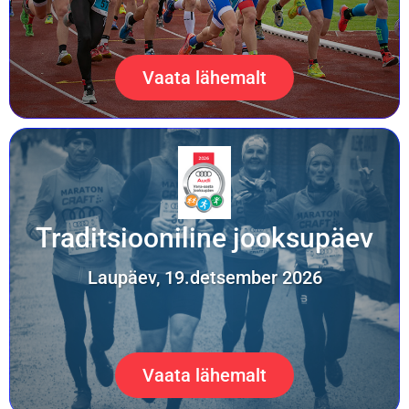
Vaata lähemalt
Traditsiooniline jooksupäev
Laupäev, 19.detsember 2026
Vaata lähemalt