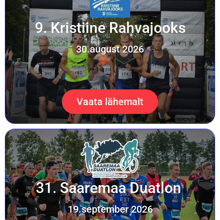
9. Kristiine Rahvajooks
30.august 2026
Vaata lähemalt
31. Saaremaa Duatlon
19.september 2026