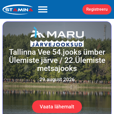
Registreeru
Tallinna Vee 54.jooks ümber
Ülemiste järve / 22.Ülemiste
metsajooks
29.august 2026
Vaata lähemalt