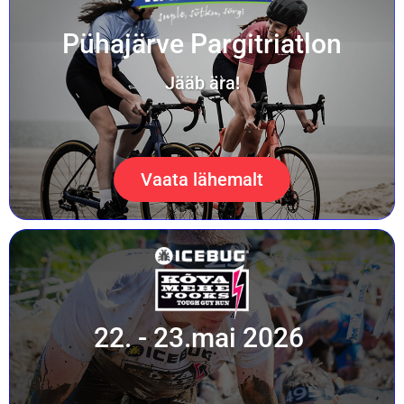
Pühajärve Pargitriatlon
Jääb ära!
Vaata lähemalt
22. - 23.mai 2026