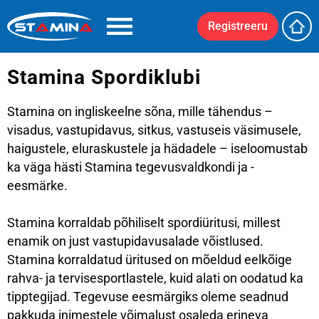
Registreeru
Stamina Spordiklubi
Stamina on ingliskeelne sõna, mille tähendus –
visadus, vastupidavus, sitkus, vastuseis väsimusele,
haigustele, eluraskustele ja hädadele – iseloomustab
ka väga hästi Stamina tegevusvaldkondi ja -
eesmärke.
Stamina korraldab põhiliselt spordiüritusi, millest
enamik on just vastupidavusalade võistlused.
Stamina korraldatud üritused on mõeldud eelkõige
rahva- ja tervisesportlastele, kuid alati on oodatud ka
tipptegijad. Tegevuse eesmärgiks oleme seadnud
pakkuda inimestele võimalust osaleda erineva