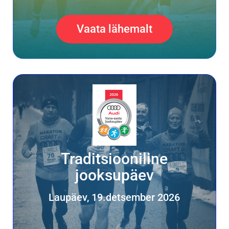
Vaata lähemalt
Traditsiooniline
jooksupäev
Laupäev, 19.detsember 2026