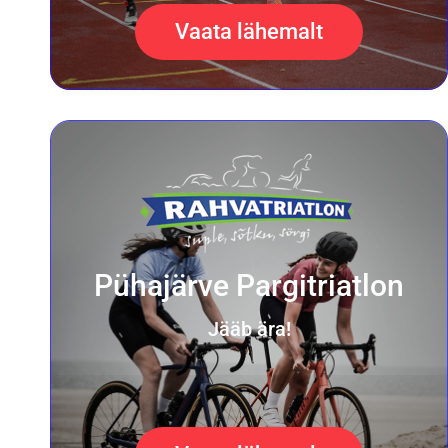
Vaata lähemalt
Pühajärve Pargitriatlon
Jääb ära!