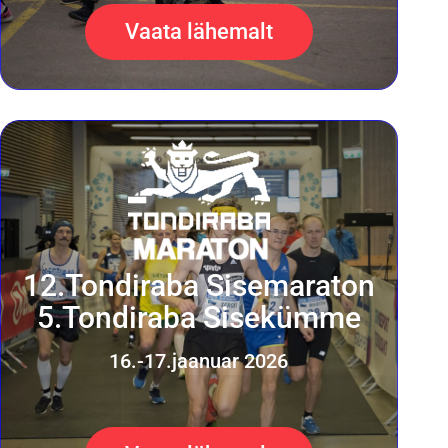
Vaata lähemalt
12.Tondiraba Sisemaraton
5.Tondiraba Sisekümme
16.-17.jaanuar 2026