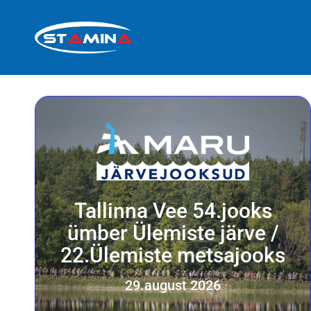
Tallinna Vee 54.jooks
ümber Ülemiste järve /
22.Ülemiste metsajooks
29.august 2026