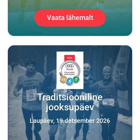
Vaata lähemalt
Traditsiooniline
jooksupäev
Laupäev, 19.detsember 2026