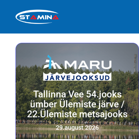
Tallinna Vee 54.jooks
ümber Ülemiste järve /
22.Ülemiste metsajooks
29.august 2026