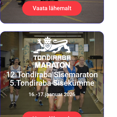
Vaata lähemalt
12.Tondiraba Sisemaraton
5.Tondiraba Sisekümme
16.-17.jaanuar 2026