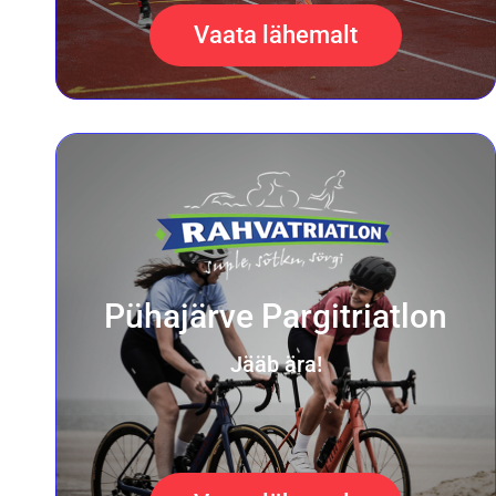
Vaata lähemalt
Pühajärve Pargitriatlon
Jääb ära!