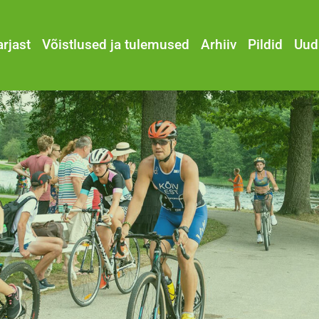
arjast
Võistlused ja tulemused
Arhiiv
Pildid
Uud