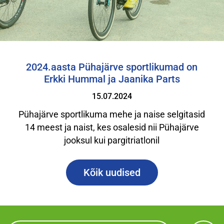
2024.aasta Pühajärve sportlikumad on
Erkki Hummal ja Jaanika Parts
15.07.2024
Pühajärve sportlikuma mehe ja naise selgitasid
14 meest ja naist, kes osalesid nii Pühajärve
jooksul kui pargitriatlonil
Kõik uudised