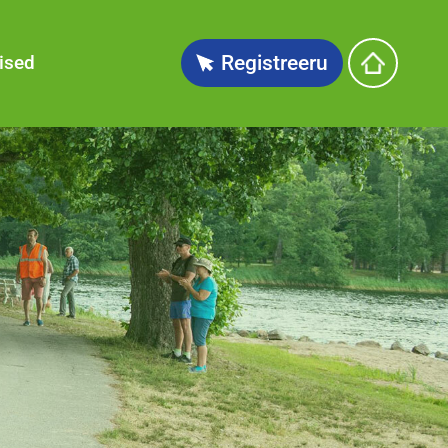
ised
Registreeru