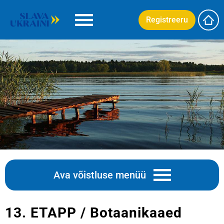
Registreeru
Ava võistluse menüü
13. ETAPP / Botaanikaaed