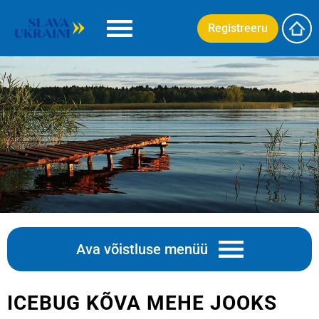
Registreeru
Ava võistluse menüü
ICEBUG KÕVA MEHE JOOKS