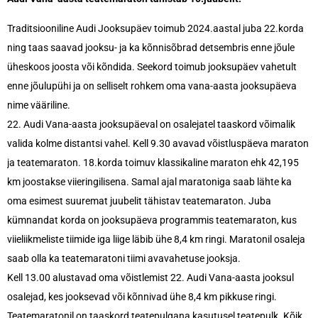
Traditsiooniline Audi Jooksupäev toimub 2024.aastal juba 22.korda
ning taas saavad jooksu- ja ka kõnnisõbrad detsembris enne jõule
üheskoos joosta või kõndida. Seekord toimub jooksupäev vahetult
enne jõulupühi ja on selliselt rohkem oma vana-aasta jooksupäeva
nime vääriline.
22. Audi Vana-aasta jooksupäeval on osalejatel taaskord võimalik
valida kolme distantsi vahel.
Kell 9.30 avavad võistluspäeva maraton
ja teatemaraton. 18.korda toimuv klassikaline maraton ehk 42,195
km joostakse viieringilisena. Samal ajal maratoniga saab lähte ka
oma esimest suuremat juubelit tähistav teatemaraton. Juba
kümnandat korda on jooksupäeva programmis teatemaraton, kus
viieliikmeliste tiimide iga liige läbib ühe 8,4 km ringi. Maratonil osaleja
saab olla ka teatemaratoni tiimi avavahetuse jooksja.
Kell 13.00 alustavad oma võistlemist 22. Audi Vana-aasta jooksul
osalejad, kes jooksevad või kõnnivad ühe 8,4 km pikkuse ringi.
Teatemaratonil on taaskord teatepulgana kasutusel teatepulk. Kõik