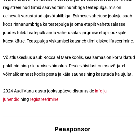
registreerinud tiimid saavad tiimi numbriga teatepulga, mis on
eelnevalt varustatud ajavõtukiibiga. Esimese vahetuse jooksja saab
koos rinnanumbriga ka teatepulga ja oma etapilt vahetusalasse
jõudes tuleb teatepulk anda vahetusalas järgmise etapi jooksjale
käest kätte
. Teatepulga viskamisel kaasneb tiimi diskvalifitseerimine.
Võistluskeskus asub Rocca al Mare koolis, sealsamas on korraldatud
pakihoid ning riietumise võimalus. Peale võistlust on osavõtjatel
võimalik ennast koolis pesta ja käia saunas ning kasutada ka ujulat.
2024 Audi Vana-aasta jooksupäeva distantside
info ja
juhendid
ning
registreerimine
Peasponsor