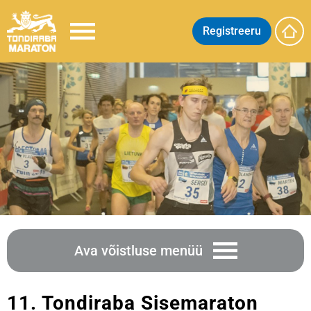
Registreeru
Ava võistluse menüü
11. Tondiraba Sisemaraton