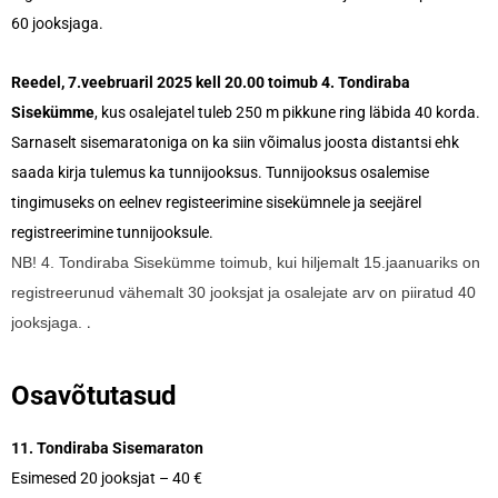
60 jooksjaga.
Reedel, 7.veebruaril 2025 kell 20.00 toimub 4. Tondiraba
Sisekümme
, kus osalejatel tuleb 250 m pikkune ring läbida 40 korda.
Sarnaselt sisemaratoniga on ka siin võimalus joosta distantsi ehk
saada kirja tulemus ka tunnijooksus. Tunnijooksus osalemise
tingimuseks on eelnev registeerimine sisekümnele ja seejärel
registreerimine tunnijooksule.
NB! 4. Tondiraba Sisekümme toimub, kui hiljemalt 15.jaanuariks on
registreerunud vähemalt 30 jooksjat ja osalejate arv on piiratud 40
jooksjaga.
.
Osavõtutasud
11. Tondiraba Sisemaraton
Esimesed 20 jooksjat – 40 €