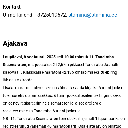
Kontakt
Urmo Raiend, +3725019572,
stamina@stamina.ee
Ajakava
Laupäeval, 8.veebruaril 2025 kell 10.00 toimub 11. Tondiraba
Sisemaraton
, mis joostakse 252,67m pikkusel Tondiraba Jäähalli
siseovaalil. Klassikalise maratoni 42,195 km läbimiseks tuleb ring
läbida 167 korda.
Lisaks maratoni tulemusele on võimalik saada kirja ka 6 tunni jooksu
tulemus ehk distantsipikkus. 6 tunni jooksul osalemise tingimuseks
on eelnev registreerimine sisemaratonile ja seejärel eraldi
registeerimine ka Tondiraba 6 tunni jooksule
NB! 11. Tondiraba Sisemaraton toimub, kui hiljemalt 15.jaanuariks on
registreerunud vähemalt 40 maratoonarit. Osalejate arv on piiratud