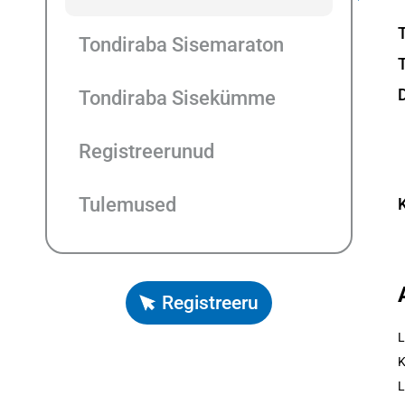
Tondiraba Sisemaraton
Tondiraba Sisekümme
Registreerunud
Tulemused
Registreeru
L
K
L