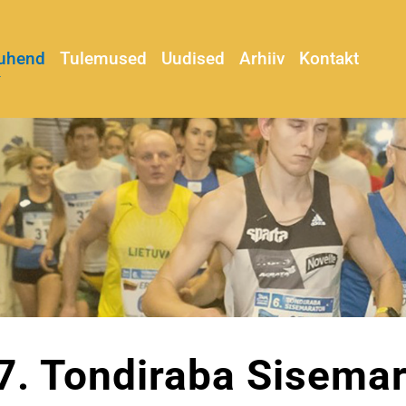
juhend
Tulemused
Uudised
Arhiiv
Kontakt
7. Tondiraba Sisema