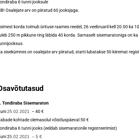
ondiraba 6 tunni jooksule
B! Osalejate arv on piiratud 60 jooksjaga.
simest korda toimub ürituse raames reedel, 26.veebruaril kell 20.00 ka 
uleb 250 m pikkune ring läbida 40 korda. Sarnaselt sisemaratoniga on ka 
unnijooksus.
a sisekümnes on osalejate arv piiratud, starti lubatakse 50 kiiremat regist
Osavõtutasud
. Tondiraba Sisemaraton
uni
25.02.2021
– 40 €
abade kohtade olemasolul võistluspäeval 50 €
ondiraba 6 tunni jooks (eeldab sisemaratonile registreerimist)
uni 2
5.02.2021 – 5 €