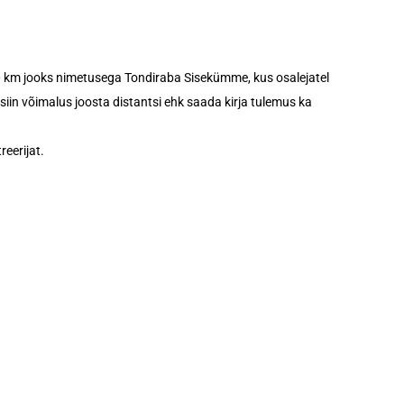
10 km jooks nimetusega Tondiraba Sisekümme, kus osalejatel
siin võimalus joosta distantsi ehk saada kirja tulemus ka
reerijat.