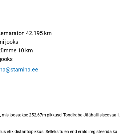
isemaraton 42.195 km
ni jooks
ekümme 10 km
jooks
ina@stamina.ee
 mis joostakse 252,67m pikkusel Tondiraba Jäähalli siseovaalil.
s ehk distantsipikkus. Selleks tulen end eraldi registeerida ka