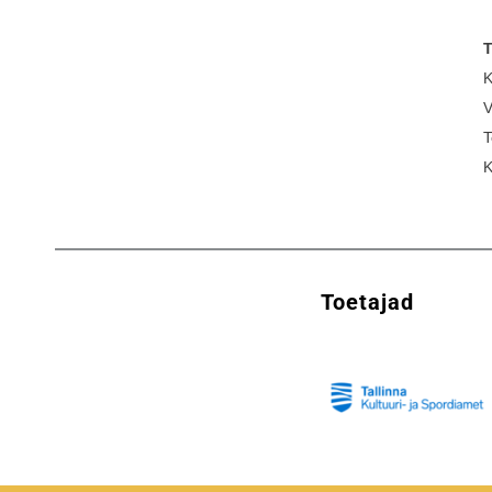
T
K
V
T
K
Toetajad