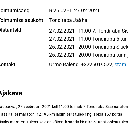
Toimumisaeg
R 26.02 - L 27.02.2021
Toimumise asukoht
Tondiraba Jäähall
Distantsid
27.02.2021 11:00
7. Tondiraba S
27.02.2021 11:00
Tondiraba 6 tun
26.02.2021 20:00
Tondiraba Sis
26.02.2021 20:00
Tondiraba tunni
Kontakt
Urmo Raiend, +3725019572,
stam
Ajakava
aupäeval, 27.veebruaril 2021 kell 11.00 toimub 7.Tondiraba Sisemaraton,
lassikalise maratoni 42,195 km läbimiseks tuleb ring läbida 167 korda.
isaks maratoni tulemusele on võimalik saada kirja ka 6 tunni jooksu tulemu