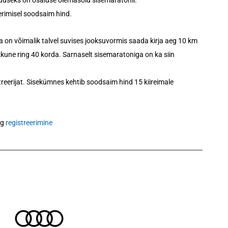
elduseks on osaluse olemasolu sisemaratonil.
erimisel soodsaim hind.
a on võimalik talvel suvises jooksuvormis saada kirja aeg 10 km
kkune ring 40 korda. Sarnaselt sisemaratoniga on ka siin
streerijat. Sisekümnes kehtib soodsaim hind 15 kiireimale
ng
registreerimine