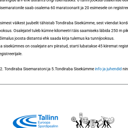
äisringide arv ehk distants ongi tulemuseks. 6 tunni jooksul osalemise e
isemaratonile saab osalema 60 maratoonarit ja 20 esimesele on registre
simest väikest juubelit tähistab Tondiraba Sisekümme, sest viiendat kord
ooksus. Osalejatel tuleb kümne kilomeetri täis saamiseks läbida 250 m pi
õimalus joosta distantsi ehk saada kirja tulemus ka tunnijooksus.
a sisekümnes on osalejate arv piiratud, starti lubatakse 45 kiiremat regi
egistreerijale.
2. Tondiraba Sisemaratoni ja 5.Tondiraba Sisekümme
info ja juhendid
ni