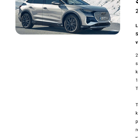
L
S
v
2
s
k
1
T
T
k
p
r