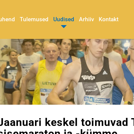
juhend
Tulemused
Uudised
Arhiiv
Kontakt
Jaanuari keskel toimuvad 
sisemaraton ja -kümme