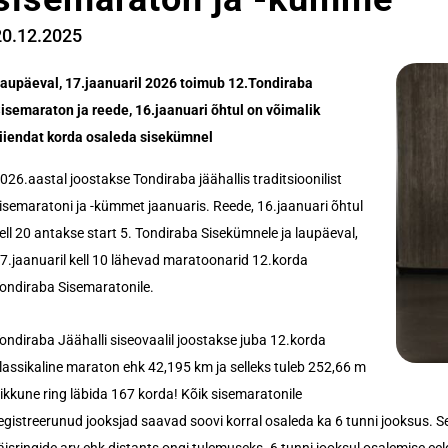
20.12.2025
aupäeval, 17.jaanuaril 2026 toimub 12.Tondiraba
isemaraton ja reede, 16.jaanuari õhtul on võimalik
iiendat korda osaleda sisekümnel
026.aastal joostakse Tondiraba jäähallis traditsioonilist
isemaratoni ja -kümmet jaanuaris. Reede, 16.jaanuari õhtul
ell 20 antakse start 5. Tondiraba Sisekümnele ja laupäeval,
7.jaanuaril kell 10 lähevad maratoonarid 12.korda
ondiraba Sisemaratonile.
ondiraba Jäähalli siseovaalil joostakse juba 12.korda
lassikaline maraton ehk 42,195 km ja selleks tuleb 252,66 m
ikkune ring läbida 167 korda!
Kõik sisemaratonile
egistreerunud jooksjad saavad soovi korral osaleda ka 6 tunni jooksus. Sell