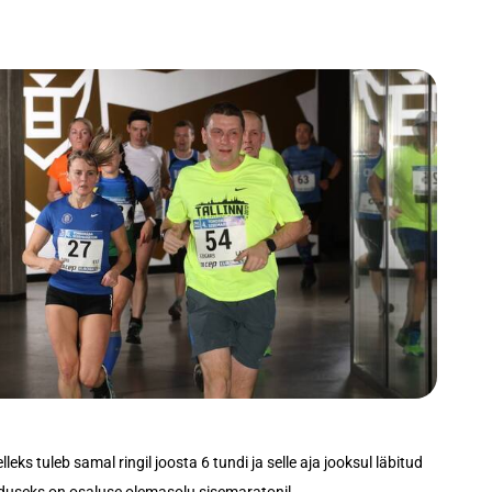
eks tuleb samal ringil joosta 6 tundi ja selle aja jooksul läbitud