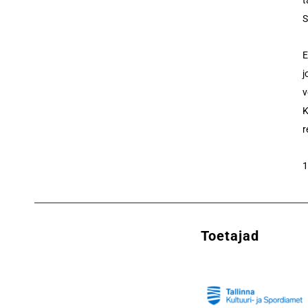
t
S
E
j
v
K
r
1
Toetajad