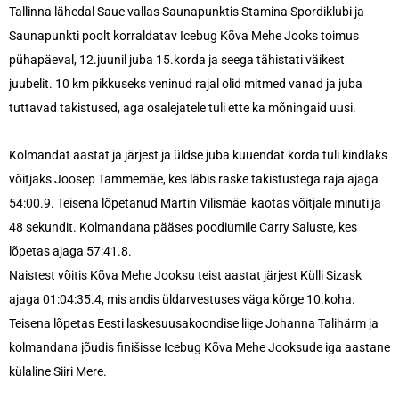
Tallinna lähedal Saue vallas Saunapunktis Stamina Spordiklubi ja
Saunapunkti poolt korraldatav Icebug Kõva Mehe Jooks toimus
pühapäeval, 12.juunil juba 15.korda ja seega tähistati väikest
juubelit. 10 km pikkuseks veninud rajal olid mitmed vanad ja juba
tuttavad takistused, aga osalejatele tuli ette ka mõningaid uusi.
Kolmandat aastat ja järjest ja üldse juba kuuendat korda tuli kindlaks
võitjaks Joosep Tammemäe, kes läbis raske takistustega raja ajaga
54:00.9. Teisena lõpetanud Martin Vilismäe kaotas võitjale minuti ja
48 sekundit. Kolmandana pääses poodiumile Carry Saluste, kes
lõpetas ajaga 57:41.8.
Naistest võitis Kõva Mehe Jooksu teist aastat järjest Külli Sizask
ajaga 01:04:35.4, mis andis üldarvestuses väga kõrge 10.koha.
Teisena lõpetas Eesti laskesuusakoondise liige Johanna Talihärm ja
kolmandana jõudis finišisse Icebug Kõva Mehe Jooksude iga aastane
külaline Siiri Mere.