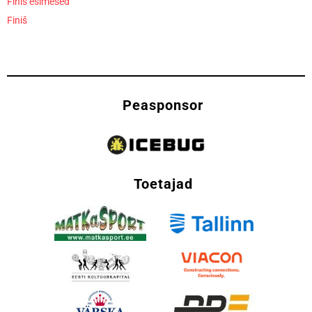
Finiš esimesed
Finiš
Peasponsor
Toetajad