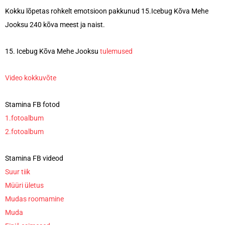
Kokku lõpetas rohkelt emotsioon pakkunud 15.Icebug Kõva Mehe
Jooksu 240 kõva meest ja naist.
15. Icebug Kõva Mehe Jooksu
tulemused
Video kokkuvõte
Stamina FB fotod
1.fotoalbum
2.fotoalbum
Stamina FB videod
Suur tiik
Müüri ületus
Mudas roomamine
Muda