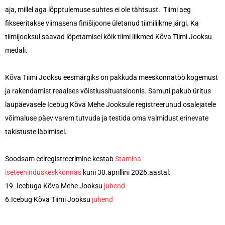
aja, millel aga lõpptulemuse suhtes ei ole tähtsust. Tiimi aeg
fikseeritakse viimasena finišijoone ületanud tiimiliikme järgi.
Ka
tiimijooksul saavad lõpetamisel kõik tiimi liikmed Kõva Tiimi Jooksu
medali.
Kõva Tiimi Jooksu eesmärgiks on pakkuda meeskonnatöö kogemust
ja rakendamist reaalses võistlussituatsioonis. Samuti pakub üritus
laupäevasele Icebug Kõva Mehe Jooksule registreerunud osalejatele
võimaluse päev varem tutvuda ja testida oma valmidust erinevate
takistuste läbimisel.
Soodsam eelregistreerimine kestab
Stamina
iseteeninduskeskkonnas
kuni 30.aprillini 2026.aastal.
19. Icebuga Kõva Mehe Jooksu
juhend
6.Icebug Kõva Tiimi Jooksu
juhend