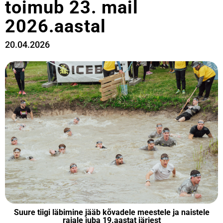
toimub 23. mail
2026.aastal
20.04.2026
Suure tiigi läbimine jääb kõvadele meestele ja naistele
rajale juba 19.aastat järjest