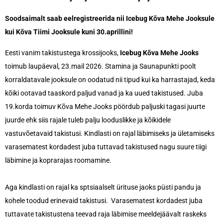
Soodsaimalt saab eelregistreerida nii Icebug Kõva Mehe Jooksule
kui Kõva Tiimi Jooksule kuni 30.aprillini!
Eesti vanim takistustega krossijooks,
Icebug Kõva Mehe Jooks
toimub laupäeval, 23.mail 2026.
Stamina ja Saunapunkti poolt
korraldatavale
jooksule on oodatud nii tipud kui ka harrastajad, keda
kõiki ootavad taaskord paljud vanad ja ka uued takistused. Juba
19.korda toimuv Kõva Mehe Jooks pöördub paljuski tagasi juurte
juurde ehk siis rajale tuleb palju looduslikke ja kõikidele
vastuvõetavaid takistusi.
Kindlasti on rajal läbimiseks ja ületamiseks
varasematest kordadest juba tuttavad takistused nagu suure tiigi
läbimine ja koprarajas roomamine.
Aga kindlasti on rajal ka sptsiaalselt ürituse jaoks püsti pandu ja
kohele toodud erinevaid takistusi. Varasematest kordadest juba
tuttavate takistustena teevad raja läbimise meeldejäävalt raskeks