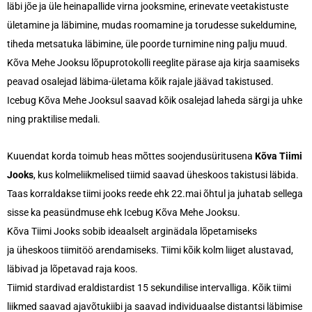
läbi jõe ja üle heinapallide virna jooksmine, erinevate veetakistuste
ületamine ja läbimine, mudas roomamine ja torudesse sukeldumine,
tiheda metsatuka läbimine, üle poorde turnimine ning palju muud.
Kõva Mehe Jooksu lõpuprotokolli reeglite pärase aja kirja saamiseks
peavad osalejad läbima-ületama kõik rajale jäävad takistused.
Icebug Kõva Mehe Jooksul saavad kõik osalejad laheda särgi ja uhke
ning praktilise medali.
Kuuendat korda toimub heas mõttes soojendusüritusena
Kõva Tiimi
Jooks
, kus kolmeliikmelised tiimid saavad üheskoos takistusi läbida.
Taas korraldakse tiimi jooks reede ehk 22.mai õhtul ja juhatab sellega
sisse ka peasündmuse ehk Icebug Kõva Mehe Jooksu.
Kõva Tiimi Jooks sobib ideaalselt arginädala lõpetamiseks
ja üheskoos tiimitöö arendamiseks. Tiimi kõik kolm liiget alustavad,
läbivad ja lõpetavad raja koos.
Tiimid stardivad eraldistardist 15 sekundilise intervalliga. Kõik tiimi
liikmed saavad ajavõtukiibi ja saavad individuaalse distantsi läbimise