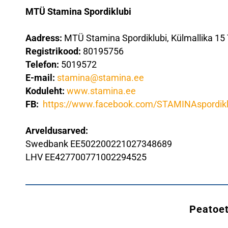
MTÜ Stamina Spordiklubi
Aadress:
MTÜ Stamina Spordiklubi, Külmallika 15 
Registrikood:
80195756
Telefon:
5019572
E-mail:
stamina@stamina.ee
Koduleht:
www.stamina.ee
FB:
https://www.facebook.com/
STAMINAspordikl
Arveldusarved:
Swedbank EE502200221027348689
LHV EE427700771002294525
Peatoet