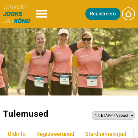
Registreeru
Tulemused
Üldinfo
Registreerunud
Stardinimekirjad