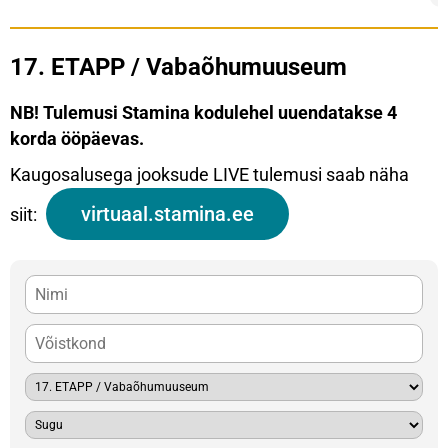
17. ETAPP / Vabaõhumuuseum
NB! Tulemusi Stamina kodulehel uuendatakse 4
korda ööpäevas.
Kaugosalusega jooksude LIVE tulemusi saab näha
virtuaal.stamina.ee
siit: