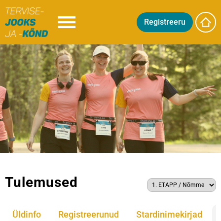
Registreeru
Tulemused
Üldinfo
Registreerunud
Stardinimekirjad