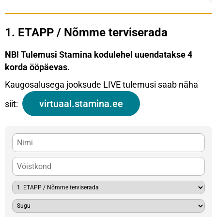
1. ETAPP / Nõmme terviserada
NB! Tulemusi Stamina kodulehel uuendatakse 4
korda ööpäevas.
Kaugosalusega jooksude LIVE tulemusi saab näha
virtuaal.stamina.ee
siit: