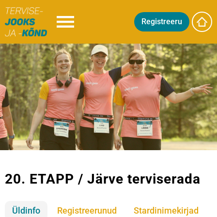
Registreeru
20. ETAPP / Järve terviserada
Üldinfo
Registreerunud
Stardinimekirjad