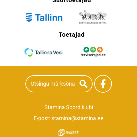
Suurtoetajad
Toetajad
Stamina Spordiklubi
E-post:
stamina@stamina.ee