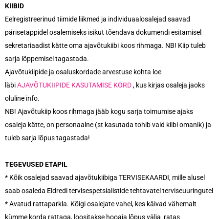
KIIBID
Eelregistreerinud tiimide liikmed ja individuaalosalejad saavad
pärisetappidel osalemiseks isikut tõendava dokumendi esitamisel
sekretariaadist kätte oma ajavõtukiibi koos rihmaga. NB! Kiip tuleb
sarja lõppemisel tagastada.
Ajavõtukiipide ja osaluskordade arvestuse kohta loe
läbi
AJAVÕTUKIIPIDE KASUTAMISE KORD
, kus kirjas osaleja jaoks
oluline info.
NB! Ajavõtukiip koos rihmaga jääb kogu sarja toimumise ajaks
osaleja kätte, on personaalne (st kasutada tohib vaid kiibi omanik) ja
tuleb sarja lõpus tagastada!
TEGEVUSED ETAPIL
* Kõik osalejad saavad ajavõtukiibiga TERVISEKAARDI, mille alusel
saab osaleda Eldredi tervisespetsialistide tehtavatel terviseuuringutel
* Avatud rattaparkla. Kõigi osalejate vahel, kes käivad vähemalt
kümme korda rattaga, loositakse hooaja lõpus välja ratas