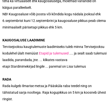
teha ka virtuaalselt ehk kaugosalusega, mõlemad variandid on
käigus paralleelselt.
NB! Kaugosaluse võib joosta või kõndida kogu nädala jooksul ehk
6.septembrist kuni 12.septembrini ja kaugosaluse pikkus peab olema
minimaalselt pärisetapi pikkus ehk 5 km.
KAUGOSALUSE LAADIMINE
Tervisejooksu kaugtulemuste laadimiseks tuleb minna Tervisejooksu
kodulehel ülalt menüüst
Etapid ja tulemused
.... ja sealt saab tulemusi
laadida, parandada, jne. ... klikates vastava
etapi Stardinimekirjad lingile ... paremal on Lisa tulemus
RADA
Rada kulgeb Ilmarise metsa ja Pääsküla raba teedel ning on
tähistatud sarja nooltega. Raja kogupikkus on 5 km ja koosneb ühest
ringist.