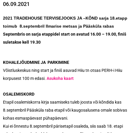
06.09.2021
2021 TRADEHOUSE TERVISEJOOKS JA –KÕND sarja 18.etapp
toimub 8.septembril Ilmarise metsas ja Pääsküla rabas
Septembris on sarja etappidel start on avatud 16.00 – 19.00, finiš
suletakse kell 19.30
KOHALEJÕUDMINE JA PARKIMINE
Võistluskeskus ning start ja finiš asuvad Hiiu tn otsas PERH-i Hiiu
korpusest 100 m edasi.
Asukoha kaart
OSALEMISKORD
Etapil osalemiskorra kirja saamiseks tuleb joosta või kõndida kas
8.septembril Pääsküla raba etapil või kaugosalusena omale sobivas
kohas esmaspäevast pühapäevani.
Kui ei õnnestu 8.septembril pärisetapil osaleda, siis saab 18. etapi