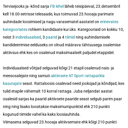
Tervisejooks ja -kõnd sarja
FB lehel
läheb teisipäeval, 23
.detsembril
kell 18.00 eetrisse telesaade, kus toimuvad 23.hooaja parimate
auhindade loosimised ja nagu varasematel aastatel on
erinevates
kategooriates
rohkem kandidaate kui üks. Kategooriaid on kokku 10,
neist 3
individuaalsed
, 3
paarid
ja 4
tiimid
ning auhindamisele
kandideerimise eelduseks on olnud määrava tähtsusega osalemise
aktiivsus ehk kes on osalenud maksimaalselt paljudel etappidel.
Individuaalsed võitjad selguvad kõigi 21 etapil osalenud nais- ja
meesosalejate ning samuti
aktiivsete AT Sport rattaparkla
kasutajate
seast. Rattaloosis osalevad need jooksjad ja kõndijad, kes
tulid etapile vähemalt 10 korral rattaga. Juba neljandat aastat
osalesid sarjas ka paarid aktiivsete paaride seast selgub parim paar
ning ning lisaks loositakse maksimumpunktid ehk 210 punkti
kogunud tiimide vahel ka kaks loosiauhinda.
Viimasena selguvad 23.hooaja aktiivsemate ehk kõigi 210 punkti