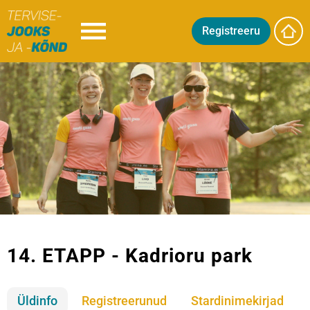
Registreeru
14. ETAPP - Kadrioru park
Üldinfo
Registreerunud
Stardinimekirjad