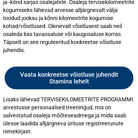
ja -kõnd sarjas osalejatele. Osaleja tervisekilomeetrite
kogumiseks lähevad arvesse alljärgnevalt välja
toodud jooksu ja kõnni kilomeetrite kogumise
kohad/võistlused. Olenevalt võistlusest saab neil
osaleda kas tavaosaluse või kaugosaluse korras.
Täpselt on see reguleeritud konkreetse võistluse
juhendis.
Vaata konkreetse võistluse juhendit
Stamina lehelt
Lisaks lähevad TERVISEKILOMEETRITE PROGRAMMI
arvestusse personaalsed treeningud, mis on
salvestatud osaleja mõõteseadmega ja mida saab
ülesse laadida alljärgneva ürituse registreerunute
nimekirjast.