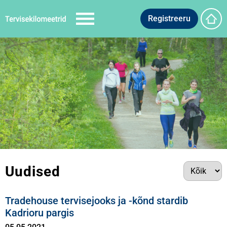
Registreeru
Uudised
Tradehouse tervisejooks ja -kõnd stardib
Kadrioru pargis