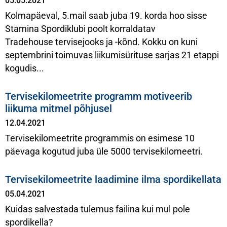
05.05.2021
Kolmapäeval, 5.mail saab juba 19. korda hoo sisse
Stamina Spordiklubi poolt korraldatav
Tradehouse tervisejooks ja -kõnd. Kokku on kuni
septembrini toimuvas liikumisürituse sarjas 21 etappi
kogudis...
Tervisekilomeetrite programm motiveerib
liikuma mitmel põhjusel
12.04.2021
Tervisekilomeetrite programmis on esimese 10
päevaga kogutud juba üle 5000 tervisekilomeetri.
Tervisekilomeetrite laadimine ilma spordikellata
05.04.2021
Kuidas salvestada tulemus failina kui mul pole
spordikella?