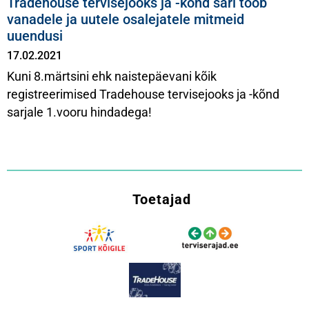
Tradehouse tervisejooks ja -kõnd sari toob
vanadele ja uutele osalejatele mitmeid
uuendusi
17.02.2021
Kuni 8.märtsini ehk naistepäevani kõik
registreerimised Tradehouse tervisejooks ja -kõnd
sarjale 1.vooru hindadega!
Toetajad