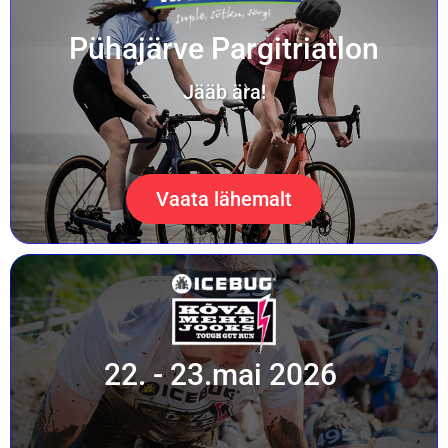
Pühajärve Pargitriatlon
Jääb ära!
Vaata lähemalt
22. - 23.mai 2026