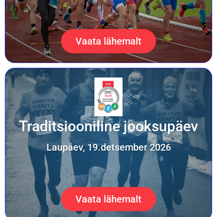
Vaata lähemalt
Traditsiooniline jooksupäev
Laupäev, 19.detsember 2026
Vaata lähemalt