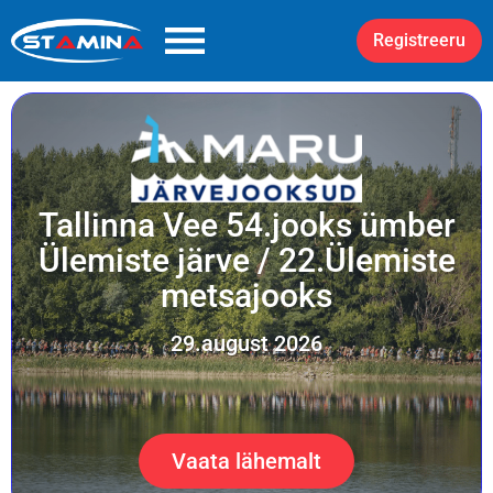
Registreeru
Tallinna Vee 54.jooks ümber
Ülemiste järve / 22.Ülemiste
metsajooks
29.august 2026
Vaata lähemalt