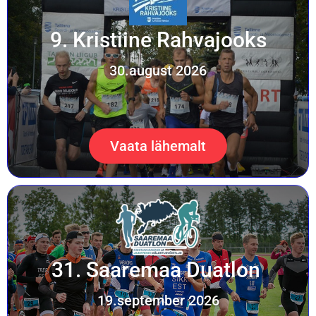
9. Kristiine Rahvajooks
30.august 2026
Vaata lähemalt
31. Saaremaa Duatlon
19.september 2026