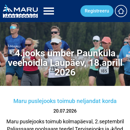
Registreeru
4.jooks ümber Paunküla
veehoidla Laupäev, 18.aprill
2026
Maru puslejooks toimub neljandat korda
20.07.2026
Maru puslejooks toimub kolmapäeval, 2.septembril
Paljassaare poolsaare teedel Tervisejooks ja -kõnd