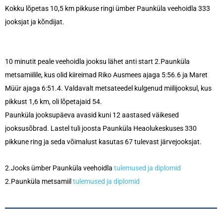
Kokku lõpetas 10,5 km pikkuse ringi ümber Paunküla veehoidla 333
jooksjat ja kõndijat.
10 minutit peale veehoidla jooksu lähet anti start 2.Paunküla
metsamiilile, kus olid kiireimad Riko Ausmees ajaga 5:56.6 ja Maret
Müür ajaga 6:51.4. Valdavalt metsateedel kulgenud miilijooksul, kus
pikkust 1,6 km, oli lõpetajaid 54.
Paunküla jooksupäeva avasid kuni 12 aastased väikesed
jooksusõbrad. Lastel tuli joosta Paunküla Heaolukeskuses 330
pikkune ring ja seda võimalust kasutas 67 tulevast järvejooksjat.
2.Jooks ümber Paunküla veehoidla
tulemused ja diplomid
2.Paunküla metsamiil
tulemused ja diplomid