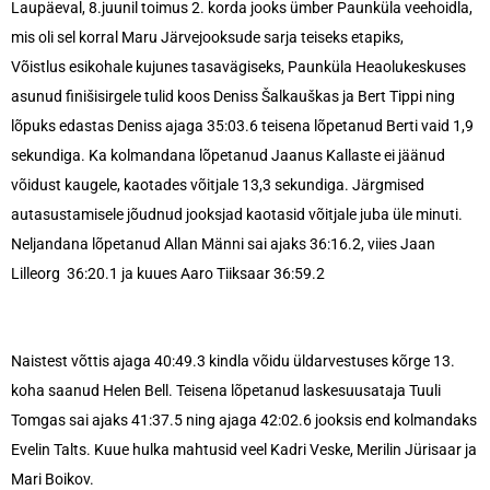
Laupäeval, 8.juunil toimus 2. korda jooks ümber Paunküla veehoidla,
mis oli sel korral Maru Järvejooksude sarja teiseks etapiks,
Võistlus esikohale kujunes tasavägiseks, Paunküla Heaolukeskuses
asunud finišisirgele tulid koos Deniss Šalkauškas ja Bert Tippi ning
lõpuks edastas Deniss ajaga 35:03.6 teisena lõpetanud Berti vaid 1,9
sekundiga. Ka kolmandana lõpetanud Jaanus Kallaste ei jäänud
võidust kaugele, kaotades võitjale 13,3 sekundiga. Järgmised
autasustamisele jõudnud jooksjad kaotasid võitjale juba üle minuti.
Neljandana lõpetanud Allan Männi sai ajaks 36:16.2, viies Jaan
Lilleorg 36:20.1 ja kuues Aaro Tiiksaar 36:59.2
Naistest võttis ajaga 40:49.3 kindla võidu üldarvestuses kõrge 13.
koha saanud Helen Bell. Teisena lõpetanud laskesuusataja Tuuli
Tomgas sai ajaks 41:37.5 ning ajaga 42:02.6 jooksis end kolmandaks
Evelin Talts. Kuue hulka mahtusid veel Kadri Veske, Merilin Jürisaar ja
Mari Boikov.