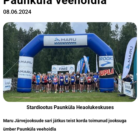
Paunküla veehoidla
08.06.2024
Stardiootus Paunküla Heaolukeskuses
Maru Järvejooksude sari jätkus teist korda toimunud jooksuga
ümber Paunküla veehoidla