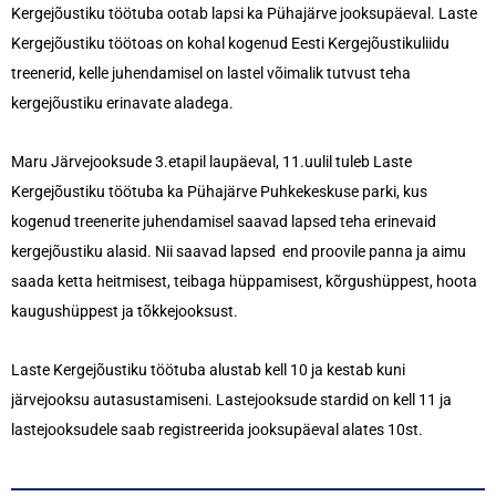
Kergejõustiku töötuba ootab lapsi ka Pühajärve jooksupäeval. L
aste
Kergejõustiku töötoas on kohal kogenud
Eesti Kergejõustikuliidu
treenerid, kelle juhendamisel on lastel võimalik tutvust teha
kergejõustiku erinavate aladega.
Maru Järvejooksude 3.etapil laupäeval, 11.uulil tuleb Laste
Kergejõustiku töötuba ka Pühajärve Puhkekeskuse parki, kus
kogenud treenerite juhendamisel saavad lapsed teha erinevaid
kergejõustiku alasid. Nii saavad lapsed end proovile panna ja aimu
saada ketta heitmisest, teibaga hüppamisest, kõrgushüppest, hoota
kaugushüppest ja tõkkejooksust.
Laste Kergejõustiku töötuba
alustab kell 10 ja kestab kuni
järvejooksu autasustamiseni. Lastejooksude stardid on kell 11 ja
lastejooksudele saab registreerida jooksupäeval alates 10st.