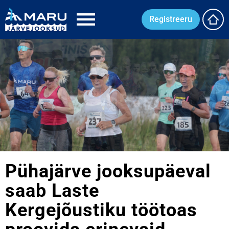
Registreeru
Pühajärve jooksupäeval
saab Laste
Kergejõustiku töötoas