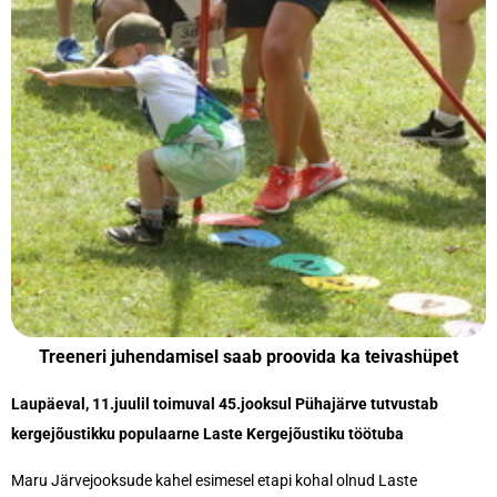
Treeneri juhendamisel saab proovida ka teivashüpet
Laupäeval, 11.juulil toimuval 45.jooksul Pühajärve tutvustab
kergejõustikku populaarne Laste Kergejõustiku töötuba
Maru Järvejooksude kahel esimesel etapi kohal olnud Laste