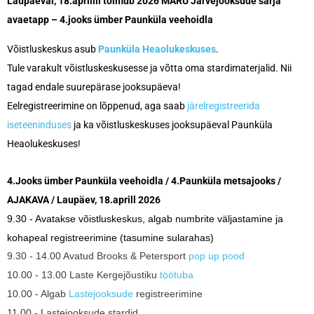
Laupäeval, 18.aprillil toimub 2026 MARU Järvejooksude sarja
avaetapp – 4.jooks ümber Paunküla veehoidla
Võistluskeskus asub
Paunküla Heaolukeskuses
.
Tule varakult võistluskeskusesse ja võtta oma stardimaterjalid. Nii
tagad endale suurepärase jooksupäeva!
Eelregistreerimine on lõppenud, aga saab
järelregistreerida
iseteeninduses
ja ka võistluskeskuses jooksupäeval Paunküla
Heaolukeskuses!
4.Jooks ümber Paunküla veehoidla / 4.Paunküla metsajooks /
AJAKAVA / Laupäev, 18.aprill 2026
9.30 - Avatakse võistluskeskus, algab numbrite väljastamine ja
kohapeal registreerimine (tasumine sularahas)
9.30 - 14.00 Avatud Brooks & Petersport
pop up pood
10.00 - 13.00 Laste Kergejõustiku
töötuba
10.00 - Algab
Lastejooksude
registreerimine
11.00 - Lastejooksude stardid