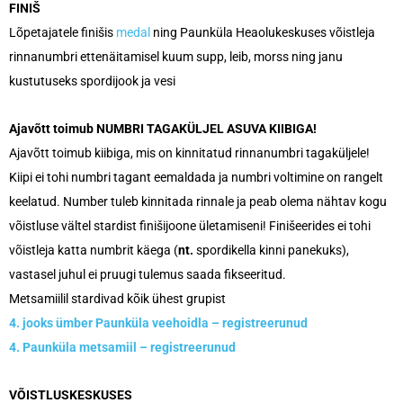
FINIŠ
Lõpetajatele finišis
medal
ning Paunküla Heaolukeskuses võistleja
rinnanumbri ettenäitamisel kuum supp, leib, morss ning janu
kustutuseks spordijook ja vesi
Ajavõtt toimub NUMBRI TAGAKÜLJEL ASUVA KIIBIGA!
Ajavõtt toimub kiibiga, mis on kinnitatud rinnanumbri tagaküljele!
Kiipi ei tohi numbri tagant eemaldada ja numbri voltimine on rangelt
keelatud. Number tuleb kinnitada rinnale ja peab olema nähtav kogu
võistluse vältel stardist finišijoone ületamiseni! Finišeerides ei tohi
võistleja katta numbrit käega (
nt.
spordikella kinni panekuks),
vastasel juhul ei pruugi tulemus saada fikseeritud.
Metsamiilil stardivad kõik ühest grupist
4. jooks ümber Paunküla veehoidla
–
registreerunud
4. Paunküla metsamiil
–
registreerunud
VÕISTLUSKESKUSES