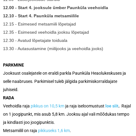
12.00 - Start 4. jooksule ümber Paunküla veehoidla
12.10 - Start 4. Paunküla metsamiilile
12.15 - Esimesed metsamiili lõpetajad
12.35 - Esimesed veehoidla jooksu lõpetajad
12.30 - Avatud lõpetajate toiduala
13.30 - Autasustamine (miilijooks ja veehoidla jooks)
PARKMINE
Jooksust osalejatele on eraldi parkla Paunküla Heaolukeskuses ja
selle naabruses. Parkimisel tuleb jälgida parkimiskorraldajate
juhiseid.
RADA
Veehoidla raja
pikkus on 10,5 km
ja raja iseloomustust
loe siit
.
Rajal
on 1 joogipunkt, mis asub 5,8 km. Jooksu ajal vali mõõdukas tempo
ja kindlasti joo joogipunktis.
Metsamiilil on raja
pikkuseks 1,6 km
.