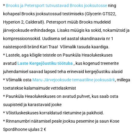
*
Brooks ja Petersport tutvustavad Brooks jooksutosse
ning
kohapeal Brooks jooksutossud testimiseks (Glycerin GTS22,
Hyperion 2, Caldera8). Petersport müüb Brooks mudeleid
järvejooksude erihindadega.
Lisaks müügis ka sokid, nokamütsid ja
kompressioonsokid. Uudisena sel aastal skandinaavia nr 1
naistespordi bränd Kari Traa!
Võimalik tasuda kaardiga
.
* Lastele, aga kõigile teistele on Paunküla Heaolukeskuses
avatud
Laste Kergejõustiku töötuba
, kus kogenud treenerite
juhendamisel saavad lapsed teha erinevaid kergejõustiku alasid
* Võimalik osta
Maru Järvejooksude temaatiline jooksusärk
, millega
toetatekse kalamaimude vettelaskmist
* Paunküla Heaolukeskuses on avatud puhvet, kus saab osta
suupisteid ja karastavaid jooke
* Võistluskeskuses korraldatud riietumine ja pakihoid.
*
Rinnanumbri näitamisel peale jooksu pesemine ja saun Kose
Spordihoone ujulas 2 €