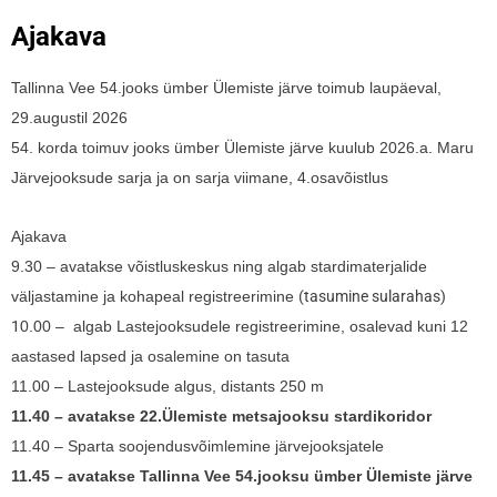
Ajakava
Tallinna Vee 54.jooks ümber Ülemiste järve toimub laupäeval,
29.augustil 2026
54. korda toimuv jooks ümber Ülemiste järve kuulub 2026.a. Maru
Järvejooksude sarja ja on sarja viimane, 4.osavõistlus
Ajakava
9.30 – avatakse võistluskeskus ning algab stardimaterjalide
väljastamine ja kohapeal registreerimine
(tasumine sularahas)
1
0.00 – algab Lastejooksudele registreerimine, osalevad kuni 12
aastased lapsed ja osalemine on tasuta
11.00 – Lastejooksude algus, distants 250 m
11.40 – avatakse 22.Ülemiste metsajooksu stardikoridor
11.40
– Sparta soojendusvõimlemine järvejooksjatele
11.45 – avatakse Tallinna Vee 54.jooksu ümber Ülemiste järve