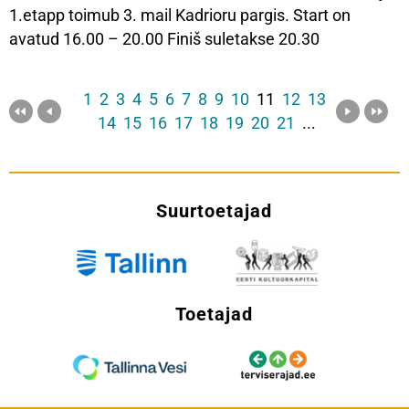
1.etapp toimub 3. mail Kadrioru pargis. Start on
avatud 16.00 – 20.00 Finiš suletakse 20.30
1
2
3
4
5
6
7
8
9
10
11
12
13
14
15
16
17
18
19
20
21
...
Suurtoetajad
Toetajad