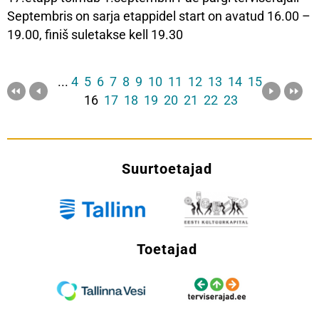
Septembris on sarja etappidel start on avatud 16.00 –
19.00, finiš suletakse kell 19.30
...
4
5
6
7
8
9
10
11
12
13
14
15
16
17
18
19
20
21
22
23
Suurtoetajad
Toetajad