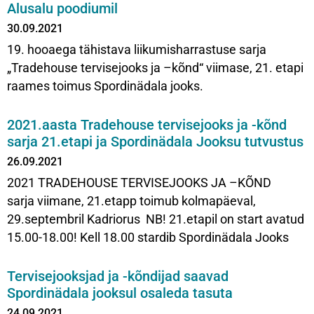
Alusalu poodiumil
30.09.2021
19. hooaega tähistava liikumisharrastuse sarja
„Tradehouse tervisejooks ja –kõnd“ viimase, 21. etapi
raames toimus Spordinädala jooks.
2021.aasta Tradehouse tervisejooks ja -kõnd
sarja 21.etapi ja Spordinädala Jooksu tutvustus
26.09.2021
2021 TRADEHOUSE TERVISEJOOKS JA –KÕND
sarja viimane, 21.etapp toimub kolmapäeval,
29.septembril Kadriorus NB! 21.etapil on start avatud
15.00-18.00! Kell 18.00 stardib Spordinädala Jooks
Tervisejooksjad ja -kõndijad saavad
Spordinädala jooksul osaleda tasuta
24.09.2021