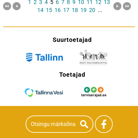
1
2
3
4
5
6
7
8
9
10
11
12
13
14
15
16
17
18
19
20
...
Suurtoetajad
Toetajad