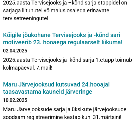
2025.aasta Tervisejooks ja –kõnd sarja etappidel on
sarjaga liitunutel võimalus osaleda erinavatel
tervisetreeningutel
Kõigile jõukohane Tervisejooks ja -kõnd sari
motiveerib 23. hooaega regulaarselt liikuma!
02.04.2025
2025.aasta Tervisejooks ja -kõnd sarja 1.etapp toimub
kolmapäeval, 7.mail!
Maru Järvejooksud kutsuvad 24.hooajal
taasavastama kauneid järveringe
10.02.2025
Maru Järvejooksude sarja ja üksikute järvejooksude
soodsam registreerimine kestab kuni 31.märtsini!