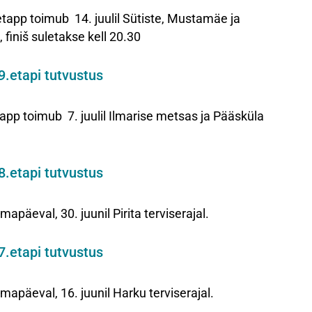
p toimub 14. juulil Sütiste, Mustamäe ja
iniš suletakse kell 20.30
9.etapi tutvustus
toimub 7. juulil Ilmarise metsas ja Pääsküla
8.etapi tutvustus
apäeval, 30. juunil Pirita terviserajal.
7.etapi tutvustus
mapäeval, 16. juunil Harku terviserajal.