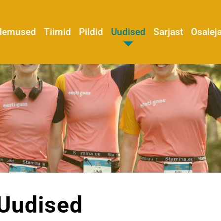
tulemused
Tiimid
Pildid
Uudised
Sarjast
Osalej
Uudised