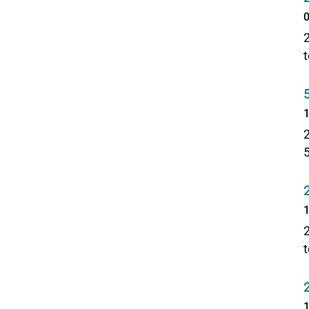
0
t
1
1
t
1