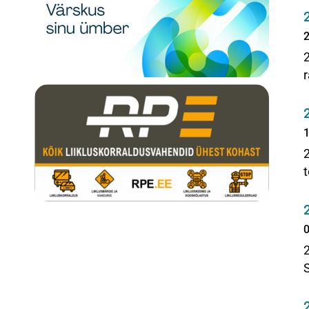
2
r
1
t
0
S