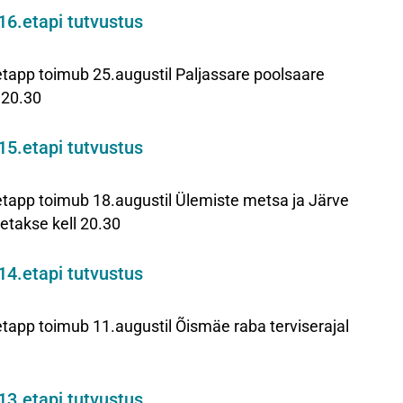
16.etapi tutvustus
p toimub 25.augustil Paljassare poolsaare
l 20.30
15.etapi tutvustus
p toimub 18.augustil Ülemiste metsa ja Järve
letakse kell 20.30
14.etapi tutvustus
p toimub 11.augustil Õismäe raba terviserajal
13.etapi tutvustus