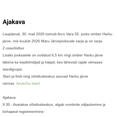
Ajakava
Laupäeval, 30. mail 2026 toimub Arco Vara 55. jooks ümber Harku
järve, mis kuulub 2026 Maru Järvejooksude sarja ja on sarja
2.osavõistlus
Lisaks jooksatele on oodatud 6,5 km ringi ümber Harku järve
läbima ka kepikõndijad ja käijad, kes lähevad rajale viimases
stardigrupis.
Start ja finiš ning võistluskeskus asuvad Harku järve
rannas.
Asukoha kaart
Ajakava
9.30 - Avatakse võistluskeskus, algab numbrite väljastamine ja
kohapeal registreerimine